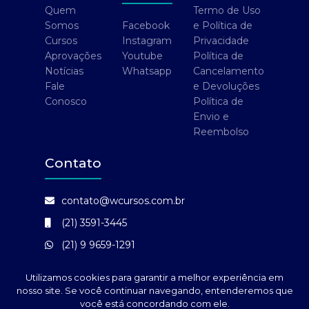
Quem
Termo de Uso
Somos
Facebook
e Política de
Cursos
Instagram
Privacidade
Aprovações
Youtube
Política de
Notícias
Whatsapp
Cancelamento
Fale
e Devoluções
Conosco
Política de
Envio e
Reembolso
Contato
contato@wcursos.com.br
(21) 3591-3445
(21) 9 9659-1291
Shopping Nova América - Office , 1000
Utilizamos cookies para garantir a melhor experiência em
Sala 102
nosso site. Se você continuar navegando, entenderemos que
WCURSOS | CNPJ: 23.837.395/0001-87 |
você está concordando com ele.