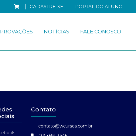
CADASTRE-SE
PORTAL DO ALUNO
PROVAÇÕES
NOTÍCIAS
FALE CONOSCO
edes
Contato
ciais
contato@wcursos.com.br
cebook
(21) 3591-3445