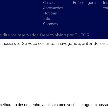
Cursos
Enfermagem
In
Aprovações
Yo
Notícias
Fale
Conosco
 direitos reservados. Desenvolvido por TUTOR
 em nosso site. Se você continuar navegando, entendere
melhorar o desempenho, analisar como você interage em nosso sit