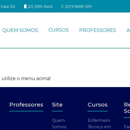
Sala 102
(21) 3591-3445
(21) 9 9659-1291
QUEM SOMOS
CURSOS
PROFESSORES
A
 utilize o menu acima!
Professores
Site
Cursos
R
So
Quem
Enfermeiro
Somos
Técnico em
Fa