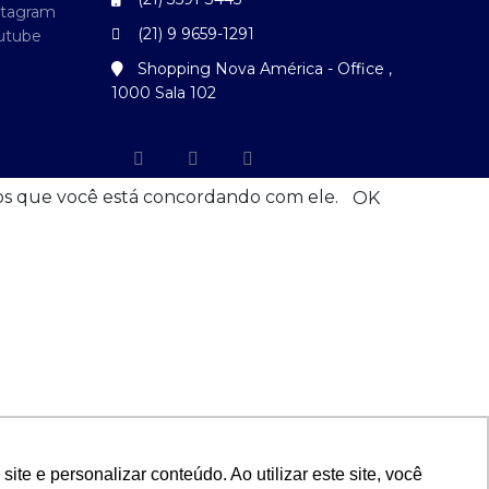
stagram
(21) 9 9659-1291
utube
Shopping Nova América - Office ,
1000 Sala 102
mos que você está concordando com ele.
OK
e e personalizar conteúdo. Ao utilizar este site, você