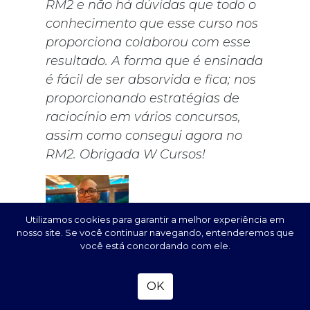
RM2 e não há dúvidas que todo o
conhecimento que esse curso nos
proporciona colaborou com esse
resultado. A forma que é ensinada
é fácil de ser absorvida e fica; nos
proporcionando estratégias de
raciocínio em vários concursos,
assim como consegui agora no
RM2. Obrigada W Cursos!
Filipe dos
Utilizamos cookies para garantir a melhor experiência em
Santos Veloso
nosso site. Se você continuar navegando, entenderemos que
você está concordando com ele.
Ao longo da minha
trajetória como enfermeiro, o W Cursos
tem sido parte fundamental dessa
OK
caminhada.