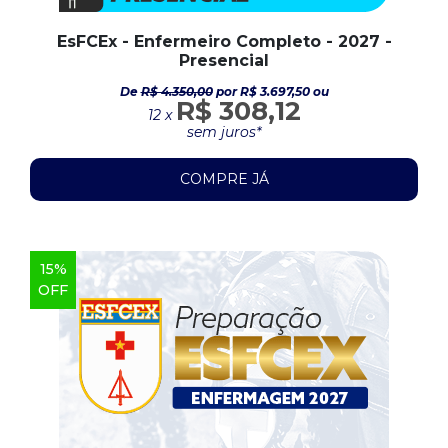
EsFCEx - Enfermeiro Completo - 2027 -
Presencial
De
R$ 4.350,00
por R$ 3.697,50 ou
R$ 308,12
12 x
sem juros*
COMPRE JÁ
15%
OFF